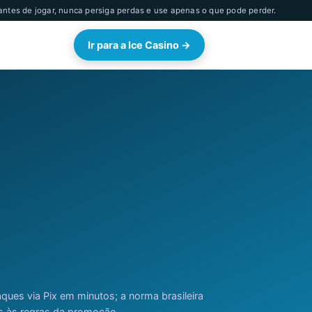
e antes de jogar, nunca persiga perdas e use apenas o que pode perder.
Ir para a Ice Casino →
ques via Pix em minutos; a norma brasileira
as às regras da promoção