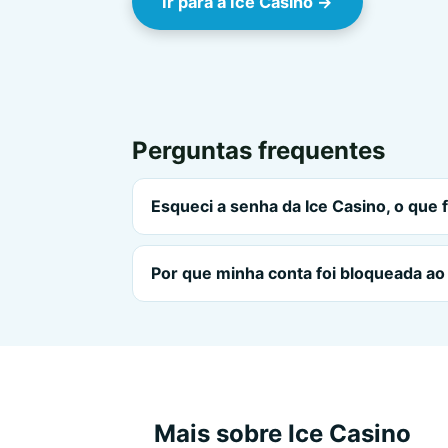
Ir para a Ice Casino →
Perguntas frequentes
Esqueci a senha da Ice Casino, o que 
Por que minha conta foi bloqueada ao
Mais sobre Ice Casino