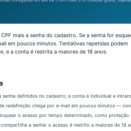
u CPF mais a senha do cadastro. Se a senha for esque
-mail em poucos minutos. Tentativas repetidas podem
 e a conta é restrita a maiores de 18 anos.
a
senha definidos no cadastro; a conta é individual e intrans
 de redefinição chega por e-mail em poucos minutos — con
loquear o acesso por tempo determinado, como proteção c
 compartilhe a senha: o acesso é restrito a maiores de 18 a