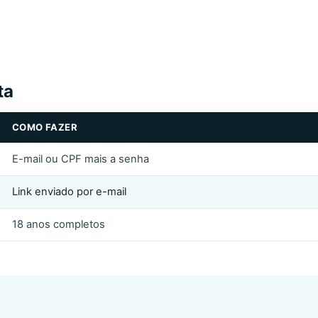
ta
COMO FAZER
E-mail ou CPF mais a senha
Link enviado por e-mail
18 anos completos